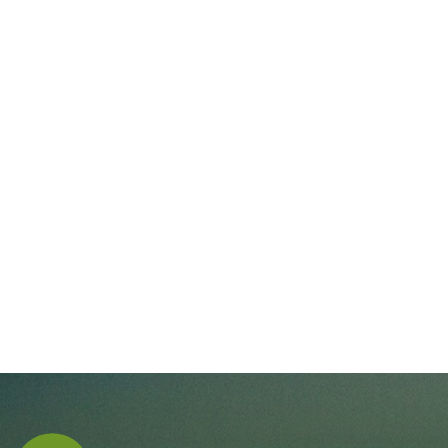
navigate_next
知識分享
Dragonfly (EGNA)
Meerkat (EGNS)
DynaX (EGDX)
Dynafly+ (EGDP)
Meerkat Horizon (EGMH)
Meerkat 40 (EGMF)
Multiple Screens Application (EGMS)
Accessories
Laptop Stand (EGNB)
CPU Holder (EGCP)
Vertical Cable Duct (EGW)
Keyboard Tray (EGK)