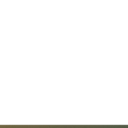
navigate_next
活動
navigate_next
公告
navigate_next
新產品
navigate_next
知識分享
Dragonfly (EGNA)
Meerkat (EGNS)
DynaX (EGDX)