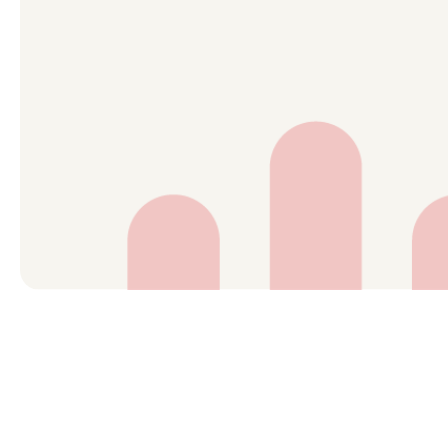
我們即將參加 ORGATEC India 2025，展示最新的人體
誠摯邀請您蒞臨現場，與我們一同探索未來辦公空間的無