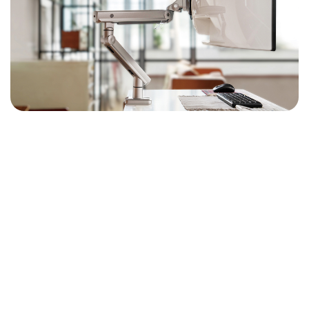
DynaX承襲Dynafly+的優異性能，並針對使用需求進
行全面優化。
外型更纖細輕巧：提升美觀度，適用多元辦公及商用
環境
承重規格不變：2–20kgs，適用各式主流顯示器
底座縮小設計：有效節省桌面空間，提高使用效率