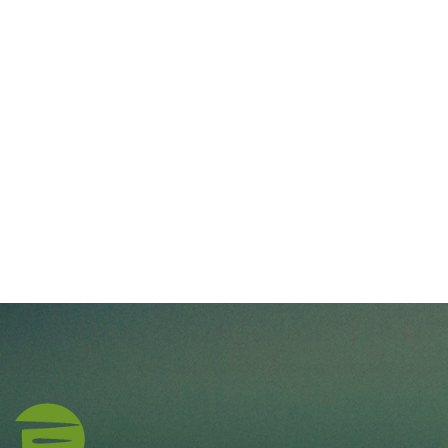
navigate_next
公告
navigate_next
新產品
navigate_next
知識分享
DynaX (EGDX)