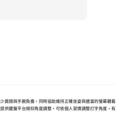
產品分類:
鍵盤
產品標籤:
Ke
減少肩頸與手腕負擔，同時協助維持正確坐姿與適當的螢幕觀看
亦提供鍵盤平台傾仰角度調整，可依個人習慣調整打字角度，有