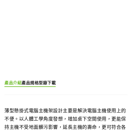
我要詢價
產品分類:
懸掛式電腦主機架
產品標籤:
CPU Holder (EGCP)
產品介紹
產品規格
型錄下載
薄型懸掛式電腦主機架設計主要是解決電腦主機使用上的
不便。以人體工學角度發想，增加桌下空間使用，更能保
持主機不受地面髒污影響，延長主機的壽命，更可符合各