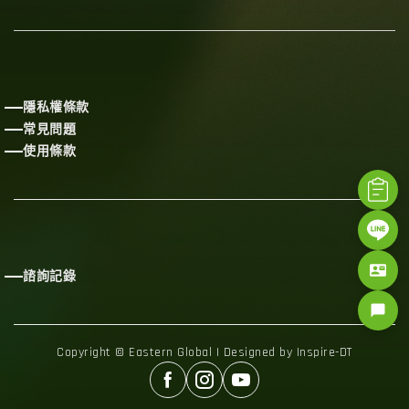
隱私權條款
常見問題
使用條款
contact_mail
諮詢記錄
chat_bubble
Copyright © Eastern Global | Designed by Inspire-DT


