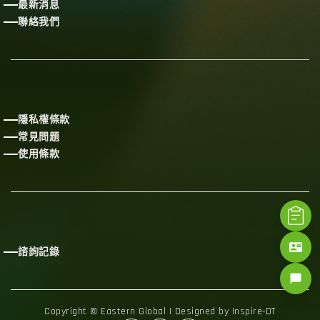
最新消息
聯絡我們
隱私權條款
常見問題
使用條款
contact_mail
諮詢記錄
chat_bubble
Copyright © Eastern Global | Designed by Inspire-DT