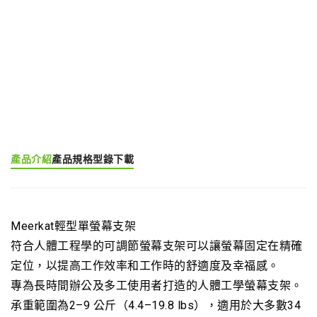
產品分類:
輕型螢幕支架
產品標籤:
Dragonfly (EGNA)
產品介紹
產品規格
型錄下載
Meerkat輕型單螢幕支架​
符合人體工程學的可調節螢幕支架可以讓螢幕固定在精確
定位，以提高工作效率和工作時的舒適度及幸福感。
專為長時間辦公及多工使用者打造的人體工學螢幕支架。
承重範圍為2–9 公斤（4.4–19.8 lbs），適用於大多數34