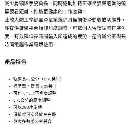
減少肩頸與手腕負擔，同時協助維持正確坐姿與適當的螢
幕觀看距離，打造更健康的工作姿勢。
此款人體工學鍵盤滑鼠系統除具備前後滑動收放功能外，
亦提供鍵盤平台傾仰角度調整，可依個人習慣調整打字角
度，有效降低長時間輸入所造成的疲勞，適合辦公室與長
時間電腦作業環境使用。
產品特色
軌道長45公分（17.75英吋）
標準型 / 臂長 2.25英寸
可作+/-15上下角度調整
5.75公分的高度調整
可以360度旋轉
滑鼠架可安裝於左右邊
與大多數辦公桌兼容