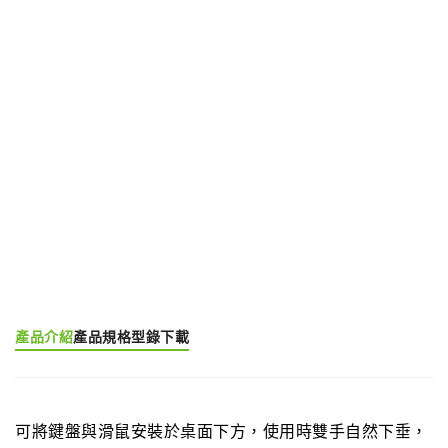
我要詢價
產品分類:
鍵盤架
產品標籤:
Keyboard Tray (EGK)
產品介紹
產品規格
型錄下載
可將鍵盤與滑鼠安裝於桌面下方，使用時雙手自然下垂，