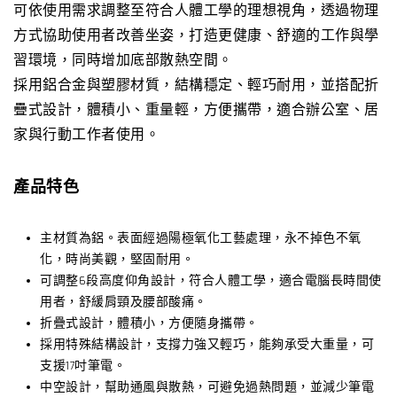
可依使用需求調整至符合人體工學的理想視角，透過物理
方式協助使用者改善坐姿，打造更健康、舒適的工作與學
習環境，同時增加底部散熱空間。
採用鋁合金與塑膠材質，結構穩定、輕巧耐用，並搭配折
疊式設計，體積小、重量輕，方便攜帶，適合辦公室、居
家與行動工作者使用。
產品特色
主材質為鋁。表面經過陽極氧化工藝處理，永不掉色不氧
化，時尚美觀，堅固耐用。
可調整6段高度仰角設計，符合人體工學，適合電腦長時間使
用者，舒緩肩頸及腰部酸痛。
折疊式設計，體積小，方便隨身攜帶。
採用特殊結構設計，支撐力強又輕巧，能夠承受大重量，可
支援17吋筆電。
中空設計，幫助通風與散熱，可避免過熱問題，並減少筆電