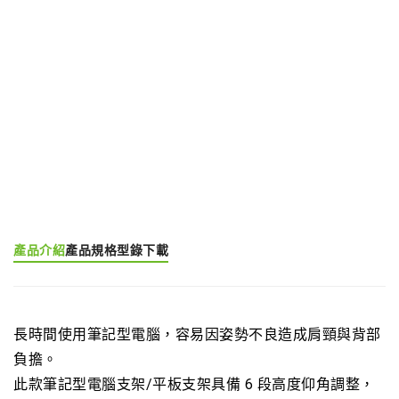
我要詢價
產品分類:
筆記型電腦/平板架
產品標籤:
Laptop Stand (EGNB)
產品介紹
產品規格
型錄下載
長時間使用筆記型電腦，容易因姿勢不良造成肩頸與背部
負擔。
此款筆記型電腦支架/平板支架具備 6 段高度仰角調整，